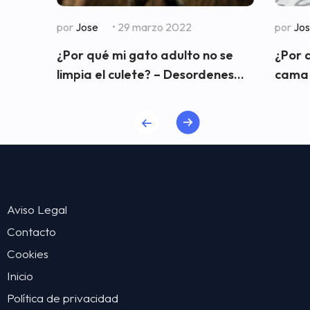
por
Jose
• 29 marzo 2022
por
Jo
¿Por qué mi gato adulto no se
¿Por 
limpia el culete? – Desordenes...
cama 
Aviso Legal
Contacto
Cookies
Inicio
Política de privacidad