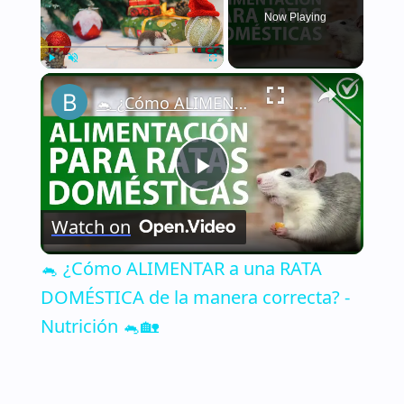
Now Playing
×
Play
Unmute
Fullscreen
🐁 ¿Cómo ALIMENTAR a una RATA DOMÉSTICA de la manera correcta? - Nutrición 🐁🏡
Play
Watch on
Video
🐁 ¿Cómo ALIMENTAR a una RATA
DOMÉSTICA de la manera correcta? -
Nutrición 🐁🏡