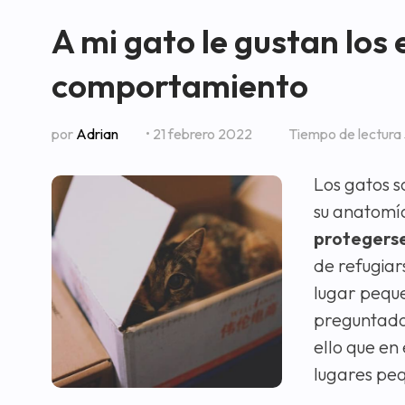
A mi gato le gustan los
comportamiento
por
Adrian
• 21 febrero 2022
Tiempo de lectura
Los gatos s
su anatomía
protegerse
de refugiar
lugar pequ
preguntado
ello que en
lugares peq