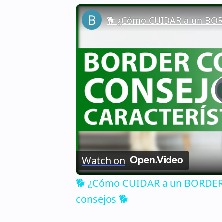
Watch on
🐕 ¿Cómo CUIDAR a un BORDER C
consejos 🐕