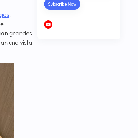
ajas
,
te
ngan grandes
ran una vista