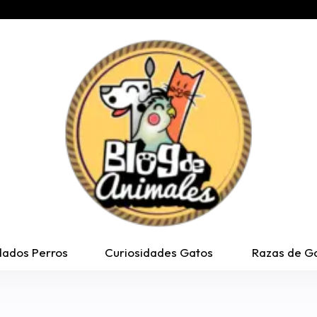
dados Perros
Curiosidades Gatos
Razas de G