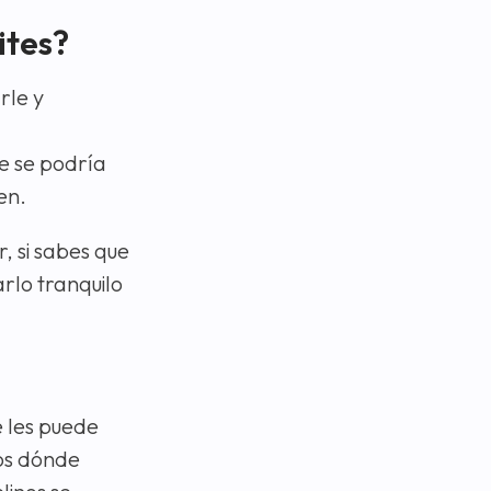
ites?
rle y
e se podría
en.
, si sabes que
rlo tranquilo
e les puede
dos dónde