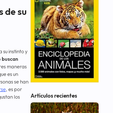
s de su
su instinto y
o
buscan
iares maneras
que es un
rsonas se han
rse
, es por
Artículos recientes
gustan los