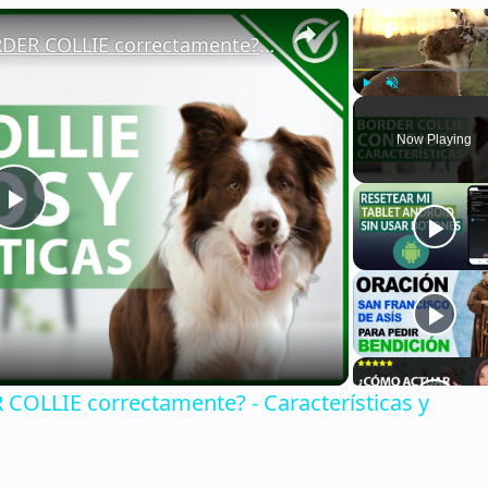
×
🐕 ¿Cómo CUIDAR a un BORDER COLLIE correctamente? - Características y consejos 🐕
Play
Unmute
Now Playing
Play
Video
OLLIE correctamente? - Características y