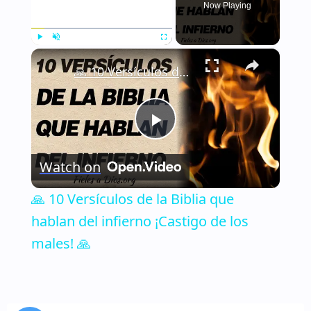
Now Playing
×
Play
Unmute
Fullscreen
🙏 10 Versículos de la Biblia que hablan del infierno ¡Castigo de los males! 🙏
Play
Watch on
Video
🙏 10 Versículos de la Biblia que
hablan del infierno ¡Castigo de los
males! 🙏