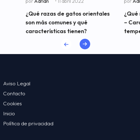
por
Adrian
• 11 abril 2022
por
Adr
¿Qué razas de gatos orientales
¿Qué 
son más comunes y qué
– Cara
características tienen?
temp
Aviso Legal
Contacto
Cookies
Inicio
Política de privacidad