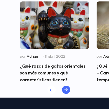
por
Adrian
• 11 abril 2022
por
Adr
¿Qué razas de gatos orientales
¿Qué 
son más comunes y qué
– Cara
características tienen?
temp