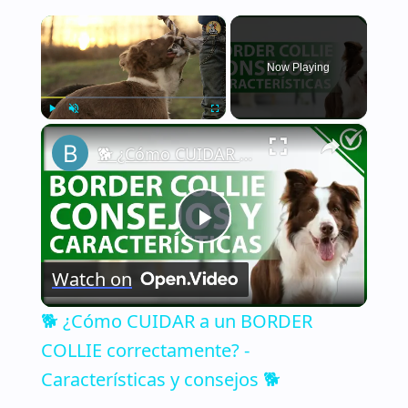
×
Now Playing
×
Play
Unmute
Fullscreen
🐕 ¿Cómo CUIDAR a un BORDER COLLIE correctamente? - Características y consejos 🐕
Play
Watch on
Video
🐕 ¿Cómo CUIDAR a un BORDER
COLLIE correctamente? -
Características y consejos 🐕