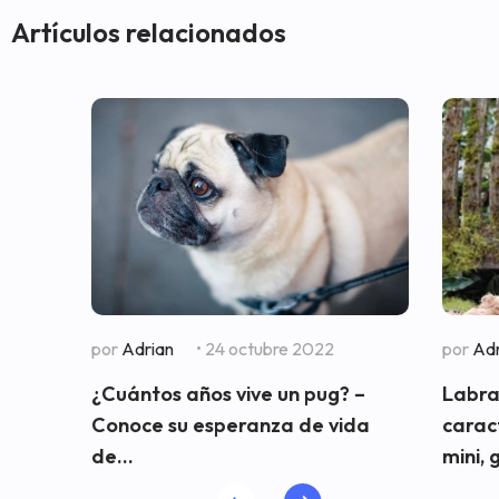
Artículos relacionados
por
Adrian
• 24 octubre 2022
por
Adr
¿Cuántos años vive un pug? –
Labra
Conoce su esperanza de vida
carac
de...
mini, 