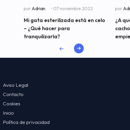
por
Adrian
• 07 noviembre 2022
por
Adr
Mi gata esterilizada está en celo
¿A qu
– ¿Qué hacer para
cacho
tranquilizarla?
empie
Aviso Legal
Contacto
Cookies
Inicio
Política de privacidad