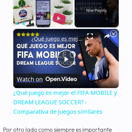
Now Playing
×
Play
Unmute
Fullscreen
¿Qué juego es mejor el FIFA MOBILE y DREAM LEAGUE SOCCER? - Comparativa de juegos similares
Play
Watch on
Video
¿Qué juego es mejor el FIFA MOBILE y
DREAM LEAGUE SOCCER? -
Comparativa de juegos similares
Por otro lado como siempre es importante