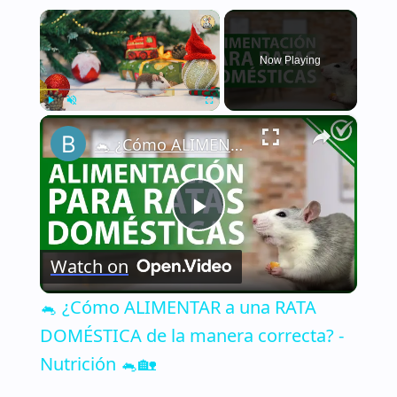
×
Now Playing
×
Play
Unmute
Fullscreen
🐁 ¿Cómo ALIMENTAR a una RATA DOMÉSTICA de la manera correcta? - Nutrición 🐁🏡
Play
Watch on
Video
🐁 ¿Cómo ALIMENTAR a una RATA
DOMÉSTICA de la manera correcta? -
Nutrición 🐁🏡