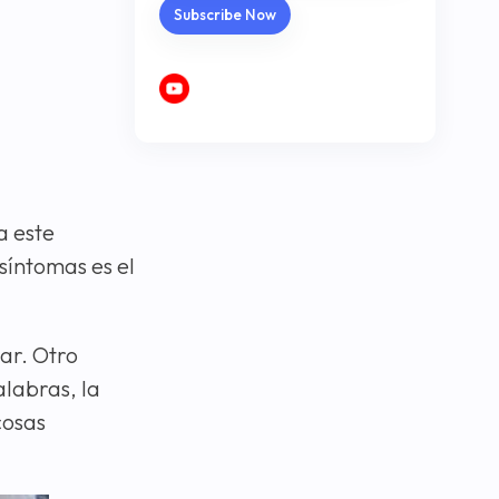
a este
 síntomas es el
nar. Otro
alabras, la
cosas