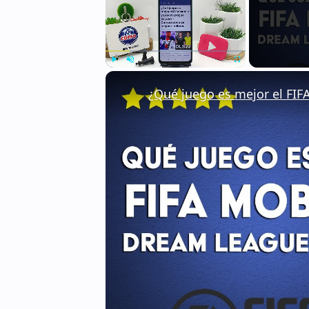
Play
Unmute
Fullscreen