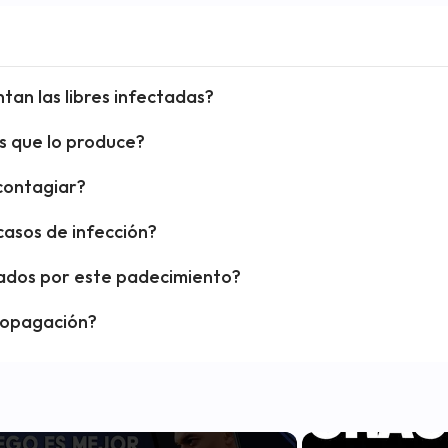
tan las libres infectadas?
s que lo produce?
contagiar?
casos de infección?
sados por este padecimiento?
ropagación?