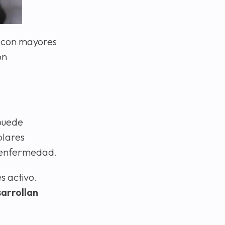
a con mayores
on
 puede
plares
la enfermedad.
s activo.
arrollan