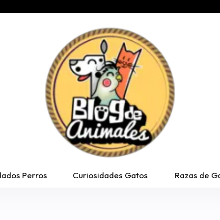
dados Perros
Curiosidades Gatos
Razas de G