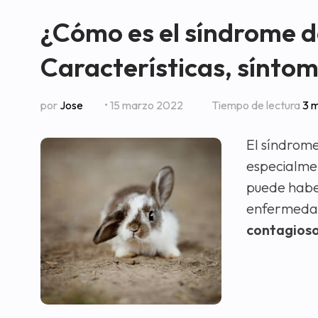
¿Cómo es el síndrome de
Características, sínto
por
Jose
• 15 marzo 2022
Tiempo de lectura
3 m
El síndrome
especialmen
puede habe
enfermedad
contagios