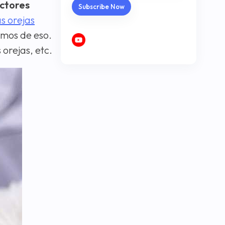
ctores
as orejas
emos de eso.
 orejas, etc.