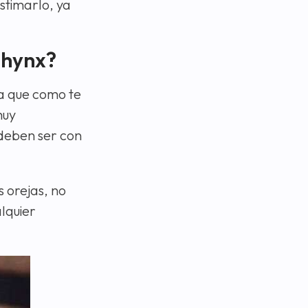
astimarlo, ya
phynx?
a que como te
muy
 deben ser con
s orejas, no
lquier