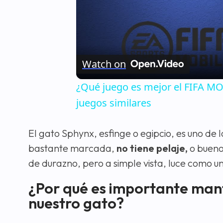
Watch on
¿Qué juego es mejor el FIFA 
juegos similares
El gato Sphynx, esfinge o egipcio, es uno de
bastante marcada,
no tiene pelaje,
o bueno
de durazno, pero a simple vista, luce como u
¿Por qué es importante mant
nuestro gato?