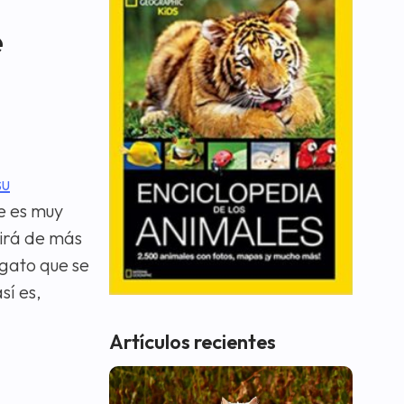
e
su
ue es muy
rirá de más
 gato que se
sí es,
Artículos recientes