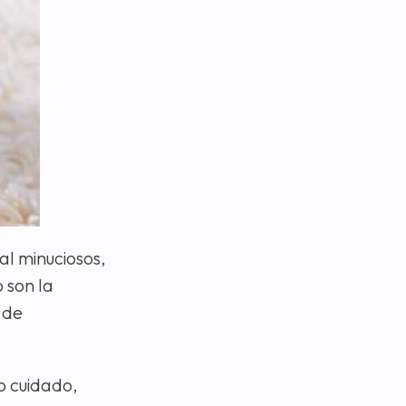
l minuciosos,
o son la
 de
o cuidado,