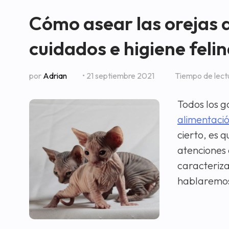
Cómo asear las orejas 
cuidados e higiene feli
por
Adrian
• 21 septiembre 2021
Tiempo de lect
Todos los 
alimentaci
cierto, es 
atenciones 
caracteriza
hablaremos