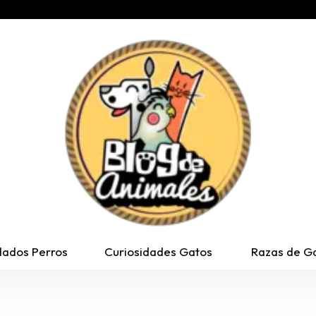
dados Perros
Curiosidades Gatos
Razas de G