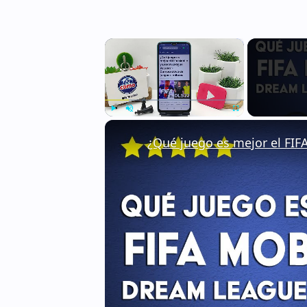
×
Play
Unmute
Fullscreen