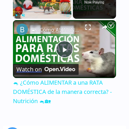
Now Playing
×
Play
Unmute
Fullscreen
🐁 ¿Cómo ALIMENTAR a una RATA DOMÉSTICA de la manera correcta? - Nutrición 🐁🏡
Play
Watch on
Video
🐁 ¿Cómo ALIMENTAR a una RATA
DOMÉSTICA de la manera correcta? -
Nutrición 🐁🏡