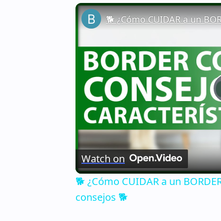
Watch on
🐕 ¿Cómo CUIDAR a un BORDER C
consejos 🐕