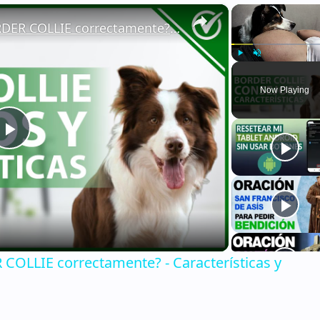
×
🐕 ¿Cómo CUIDAR a un BORDER COLLIE correctamente? - Características y consejos 🐕
Play
Unmute
Now Playing
Play
Video
OLLIE correctamente? - Características y