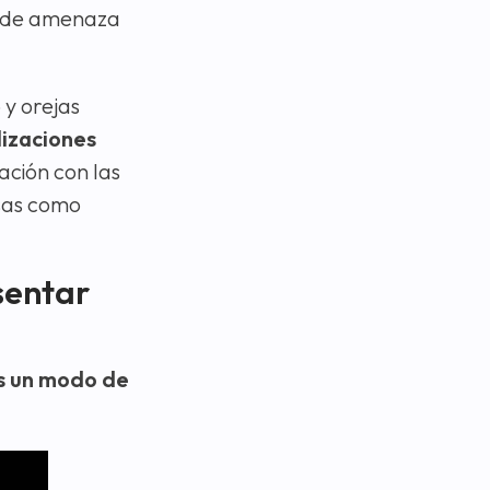
ra de amenaza
 y orejas
lizaciones
lación con las
osas como
sentar
s un modo de