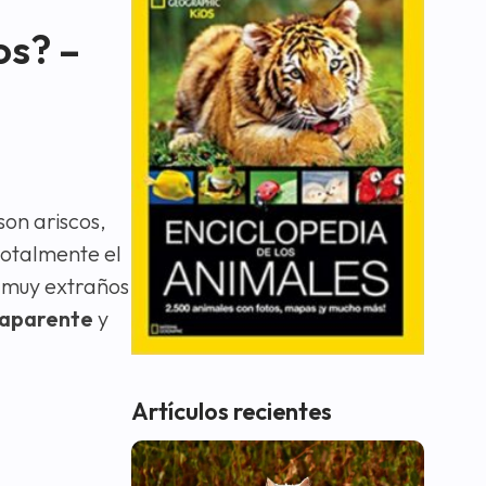
os? –
son ariscos,
totalmente el
s muy extraños
 aparente
y
Artículos recientes