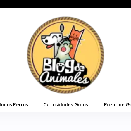
dados Perros
Curiosidades Gatos
Razas de G