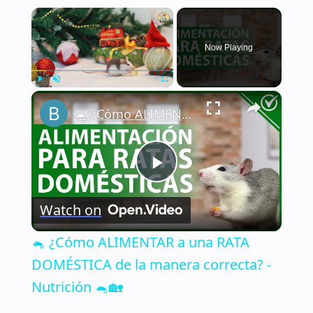
×
Now Playing
×
Play
Unmute
Fullscreen
🐁 ¿Cómo ALIMENTAR a una RATA DOMÉSTICA de la manera correcta? - Nutrición 🐁🏡
Play
Watch on
Video
🐁 ¿Cómo ALIMENTAR a una RATA
DOMÉSTICA de la manera correcta? -
Nutrición 🐁🏡