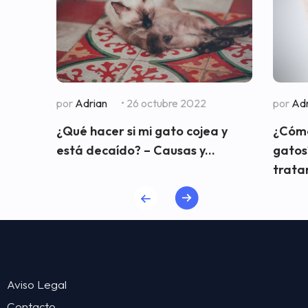
por
Adrian
• 26 octubre 2022
por
Adr
¿Qué hacer si mi gato cojea y
¿Cómo 
está decaído? – Causas y...
gatos
trata
Aviso Legal
Contacto