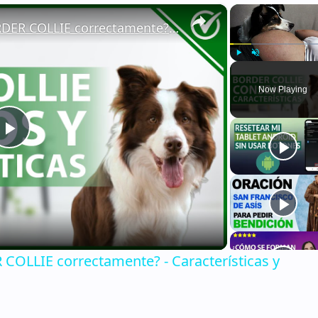
×
🐕 ¿Cómo CUIDAR a un BORDER COLLIE correctamente? - Características y consejos 🐕
Play
Unmute
Now Playing
Play
Video
OLLIE correctamente? - Características y