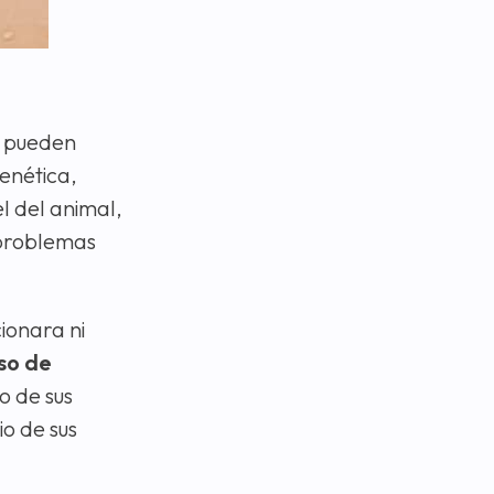
 pueden
enética,
l del animal,
 problemas
ionara ni
so de
o de sus
o de sus