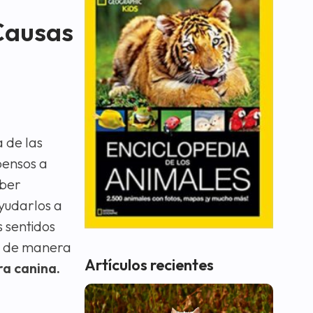
 Causas
 de las
pensos a
eber
yudarlos a
s sentidos
a de manera
Artículos recientes
ra canina.