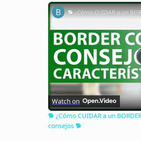
Watch on
🐕 ¿Cómo CUIDAR a un BORDER C
consejos 🐕