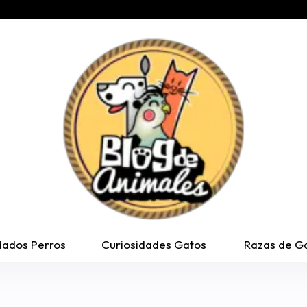
dados Perros
Curiosidades Gatos
Razas de G