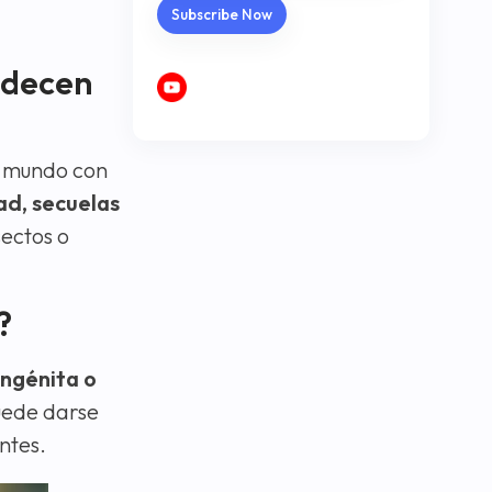
adecen
l mundo con
ad, secuelas
sectos o
?
ngénita o
uede darse
ntes.